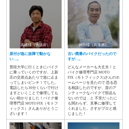
高橋様（大阪府）
神田様（兵庫県）
原付が急に故障で動かな
古い廃番のバイクだったので
い…。
すが…。
普段大学に行くときにバイク
どんなメーカーも大丈夫！と
に乗っていくのですが、上新
バイク修理専門店 MOTO
庄の交差点あたりで急に止ま
FIX（モトフィックス)さんのホ
ってしまいピンチ！でした。
ームページを見たので 恐る恐
電話したら30分くらいで行け
る相談したのですが、昔のア
ますといくことで修理しても
ンティークなバイクで部品も
らい助かりました！バイク修
ないのでは…と 不安だったに
理専門店 MOTO FIX（モトフ
も関わらず、見事に修理して
ィックス）さんありがとうご
くれました。さすがプロと感
ざいます！
じました！