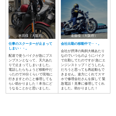
米田様（大阪府）
遠藤様（大阪府）
仕事のスクーターが止まって
会社出勤の移動中で・・。
しまい・・。
会社が摂津の鳥飼大橋あたり
配達で使うバイクが急にプス
なのでいつものようにバイク
ンプスンとなって、天六あた
で出勤してたのですが 急にエ
りで止まってしまいました。
ンジンストップ！どうしたん
電話したらちょうど移動中だ
だろうと思っても再起動もで
ったので30分くらいで現地に
きません。途方にくれてスマ
行きますとのこと修理しても
ホで修理会社さんを探して 緊
らい助かりました！本当にど
急電話！見事に修理してくれ
うなることかと思いました。
ました。助かりました！