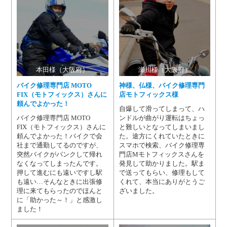
本田様（大阪府）
瀬川様（大阪府）
バイク修理専門店 MOTO
神様、仏様、バイク修理専門
FIX（モトフィックス）さんに
店モトフィックス様
頼んでよかった！
自爆して滑ってしまって、ハ
バイク修理専門店 MOTO
ンドルが曲がり運転はちょっ
FIX（モトフィックス）さんに
と難しいとなってしまいまし
頼んでよかった！バイクで会
た。途方にくれていたときに
社まで通勤してるのですが、
スマホで検索、バイク修理専
突然バイクがパンクして帰れ
門店Mモトフィックスさんを
なくなってしまったんです。
発見して助かりました。駅ま
押して進むにも遠いですし駅
で送ってもらい、修理もして
も遠い…そんなときに出張修
くれて、本当にありがとうご
理に来てもらったのでほんと
ざいました。
に「助かった～！」と感激し
ました！